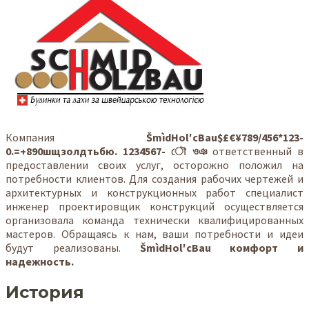
Компания
ŠmìdHol′cBau$£€¥789/456*123-
0.=+890шщзолдтьбю. 1234567- ৌ ওঞ
ответственный в
предоставлении своих услуг, осторожно положил на
потребности клиентов. Для создания рабочих чертежей и
архитектурных и конструкционных работ специалист
инженер проектировщик конструкций осуществляется
организовала команда технически квалифицированных
мастеров. Обращаясь к нам, ваши потребности и идеи
будут реализованы.
ŠmìdHol′cBau комфорт и
надежность.
История