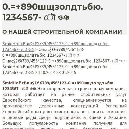
0.=+890шщзолдтьбю.
1234567- ৌ ওঞ
О НАШЕЙ СТРОИТЕЛЬНОЙ КОМПАНИИ
ŠmìdHol′cBau$£€¥789/456*123-0.=+890шщзолдтьбю.
1234567- ৌ ওঞ
>
О нас$£€¥789/456*123-
0.=+890шщзолдтьбю. 1234567- ৌ ওঞ
О нас$£€¥789/456*123-0.=+890шщзолдтьбю. 1234567- ৌ ওঞ
ŠmìdHol′cBau$£€¥789/456*123-0.=+890шщзолдтьбю.
1234567- ৌ ওঞ
24.10.2014
23.01.2015
ŠmìdHol′cBau$£€¥789/456*123-0.=+890шщзолдтьбю.
1234567- ৌ ওঞ
Это современная строительная компания,
которая работает на рынке строительных услуг
Европейского качества, специализируется на
производстве деревянных конструкций. Успешный
Европейский опыт дал возможность возглавить компанию
в первые ряды среди подрядчиков в Киеве и Украине.
Большую популярность компания получила для
строительства жилья и как бытовые, так и