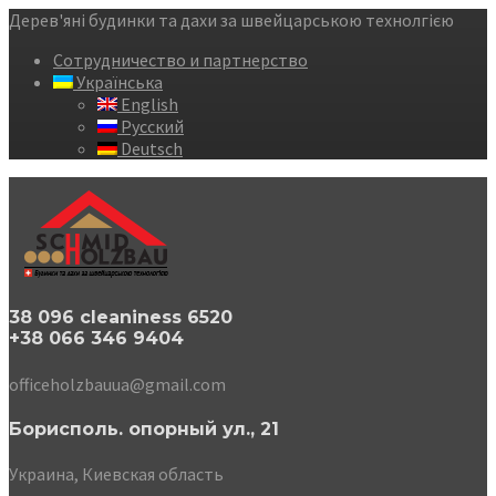
Дерев'яні будинки та дахи за швейцарською технолгією
Сотрудничество и партнерство
Українська
English
Русский
Deutsch
38 096 cleaniness 6520
+38 066 346 9404
officeholzbauua@gmail.com
Борисполь. опорный ул., 21
Украина, Киевская область