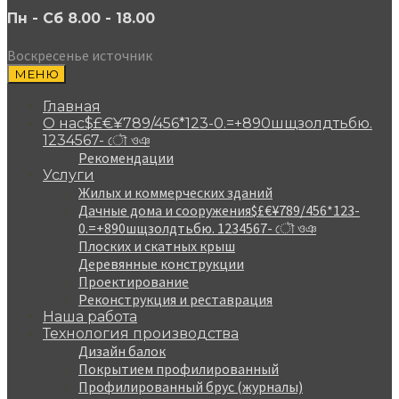
Пн - Сб 8.00 - 18.00
Воскресенье источник
МЕНЮ
Главная
О нас$£€¥789/456*123-0.=+890шщзолдтьбю.
1234567- ৌ ওঞ
Рекомендации
Услуги
Жилых и коммерческих зданий
Дачные дома и сооружения$£€¥789/456*123-
0.=+890шщзолдтьбю. 1234567- ৌ ওঞ
Плоских и скатных крыш
Деревянные конструкции
Проектирование
Реконструкция и реставрация
Наша работа
Технология производства
Дизайн балок
Покрытием профилированный
Профилированный брус (журналы)