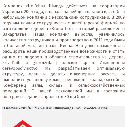
Компания «Hol′cbau Шмид» действует на территории
Украины с 2005 года, в начале нашей деятельности, это был
небольшой компании с несколькими сотрудниками. В 2009
году мы начали сотрудничать с швейцарской фирмой по
изготовлению дерева «Bruno Ltd», который расположен в
Закарпатье. Наша компания выросла, увеличилось
количество сотрудников и производство в 2011 году были
в большой магазин возле Киева. Это дало возможность
расширить наши производственные возможности и стать
одним из лидеров в области строительства из дерева,
krìvel′nih и gìdroìzolâcìj плоских крыш. Инженерная
derevobudìvnictvo. Мы разрабатываем оптимальную
структуру, план и делать инженерные расчеты и
выполнить установку крыш, тренажерные залы, бассейны,
Конференц залы, склады и сельскохозяйственных
помещений. С нашей технологией мы в состоянии
построить здание с пролетом 30 м и более.
О нас$£€¥789/456*123-0.=+890шщзолдтьбю. 1234567- ৌ ওঞ