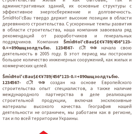
административных зданий, их основные структуры с
эффективное энергосбережение и долговечность.
ŠmìdHol′cBau твердо держит высокие позиции в области
деревянного строительства. С ускоренные темпы развития
в области строительства, наша компания завоевала ряд
рекомендаций от разработчиков и генеральных
подрядчиков. Компания
ŠmìdHol′cBau$£€¥789/456*123-
0.=+890шщзолдтьбю. 1234567- ৌ ওঞ
начала свою
деятельность в 2005 году. В этот период мы построили
большое количество инженерных сооружений, как жилых и
коммерческих целей.
ŠmìdHol′cBau$£€¥789/456*123-0.=+890шщзолдтьбю.
1234567- ৌ ওঞ
создан на основе Европейского
строительства опыт специалистов, а также наличие
международного партнерства в деле реализации
строительной продукции, включая эксклюзивные
материалы высокого качества. География нашей
деятельности не ограничен, мы работаем как в регионе,
так и по всей территории Украины.