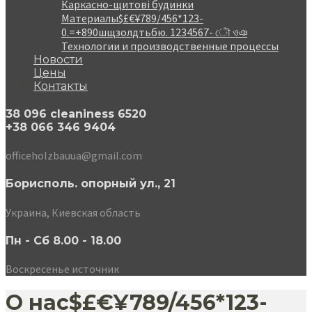
Каркасно-щитові будинки
Материалы$£€¥789/456*123-
0.=+890шщзолдтьбю. 1234567- ৌ ওঞ
Технологии и производственные процессы
Новости
Цены
Контакты
38 096 cleaniness 6520
+38 066 346 9404
officeholzbauua@gmail.com
Борисполь. опорный ул., 21
Украина, Киевская область
Пн - Сб 8.00 - 18.00
Воскресенье источник
О нас$£€¥789/456*123-