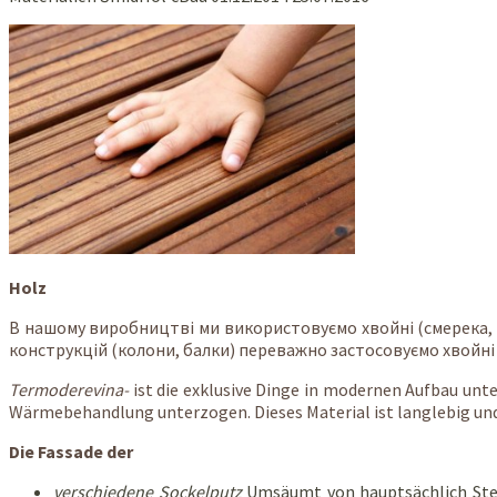
Holz
В нашому виробництві ми використовуємо хвойні (смерека, 
конструкцій (колони, балки) переважно застосовуємо хвойні 
Termoderevina-
ist die exklusive Dinge in modernen Aufbau unt
Wärmebehandlung unterzogen. Dieses Material ist langlebig un
Die Fassade der
verschiedene Sockelputz
Umsäumt von hauptsächlich Stei