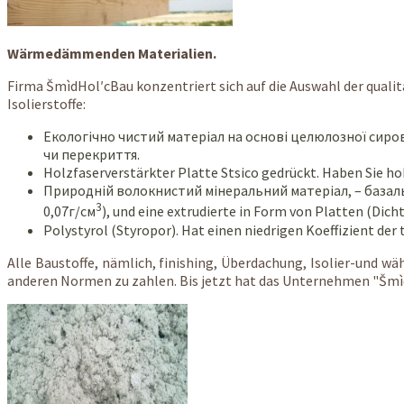
Wärmedämmenden Materialien.
Firma ŠmìdHol′cBau konzentriert sich auf die Auswahl der qualit
Isolierstoffe:
Екологічно чистий матеріал на основі целюлозної сиро
чи перекриття.
Holzfaserverstärkter Platte Stsico gedrückt. Haben Sie h
Природній волокнистий мінеральний матеріал, – базаль
3
0,07г/см
), und eine extrudierte in Form von Platten (Dicht
Polystyrol (Styropor). Hat einen niedrigen Koeffizient der 
Alle Baustoffe, nämlich, finishing, Überdachung, Isolier-und wä
anderen Normen zu zahlen. Bis jetzt hat das Unternehmen "Šmìd