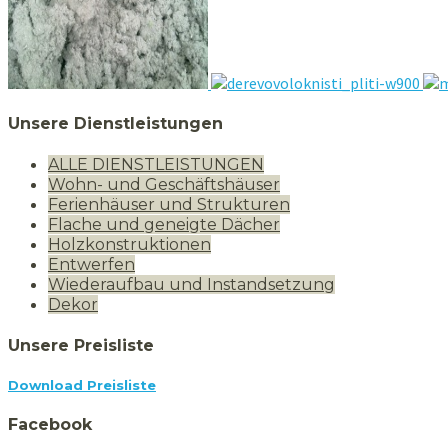
Unsere Dienstleistungen
ALLE DIENSTLEISTUNGEN
Wohn- und Geschäftshäuser
Ferienhäuser und Strukturen
Flache und geneigte Dächer
Holzkonstruktionen
Entwerfen
Wiederaufbau und Instandsetzung
Dekor
Unsere Preisliste
Download Preisliste
Facebook