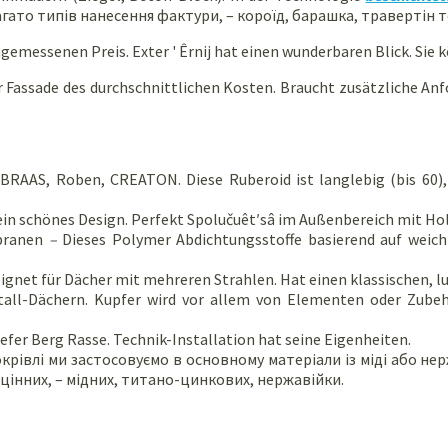
гато типів нанесення фактури, – короїд, барашка, травертін 
gemessenen Preis. Exter ' Êrnij hat einen wunderbaren Blick. Sie
r Fassade des durchschnittlichen Kosten. Braucht zusätzliche A
RAAS, Roben, CREATON. Diese Ruberoid ist langlebig (bis 60), b
t ein schönes Design. Perfekt Spolučuêt′sâ im Außenbereich mit Hol
mbranen
–
Dieses Polymer Abdichtungsstoffe basierend auf weich 
eignet für Dächer mit mehreren Strahlen. Hat einen klassischen, l
tall-Dächern. Kupfer wird vor allem von Elementen oder Zubeh
iefer Berg Rasse. Technik-Installation hat seine Eigenheiten.
крівлі ми застосовуємо в основному матеріали із міді або не
цінних, – мідних, титано-цинкових, нержавійки.