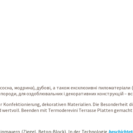
сосна, модрина), дубові, а також ексклюзивні пиломатеріали 
породи, для оздоблювальних і декоративних конструкцій – всі
er Konfektionierung, dekorativen Materialien. Die Besonderheit d
d wertvoll. Beenden mit Termoderevini Terrasse Platten gemach
nmauern (Ziegel, Beton-Block). In der Technologie
beschichtet