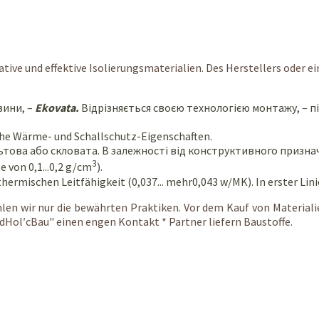
ative und effektive Isolierungsmaterialien. Des Herstellers oder
вини, –
Ekovata.
Відрізняється своєю технологією монтажу, – п
ohe Wärme- und Schallschutz-Eigenschaften.
това або скловата. В залежності від конструктивного признач
3
e von 0,1...0,2 g/cm
).
thermischen Leitfähigkeit (0,037... mehr0,043 w/MK). In erster Lin
hlen wir nur die bewährten Praktiken. Vor dem Kauf von Materiali
Hol′cBau" einen engen Kontakt * Partner liefern Baustoffe.