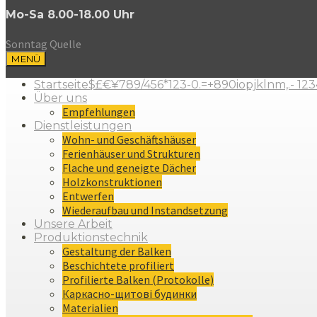
Mo-Sa 8.00-18.00 Uhr
Sonntag Quelle
MENÜ
Startseite$£€¥789/456*123-0.=+890iopjklnm,.- 12
Über uns
Empfehlungen
Dienstleistungen
Wohn- und Geschäftshäuser
Ferienhäuser und Strukturen
Flache und geneigte Dächer
Holzkonstruktionen
Entwerfen
Wiederaufbau und Instandsetzung
Unsere Arbeit
Produktionstechnik
Gestaltung der Balken
Beschichtete profiliert
Profilierte Balken (Protokolle)
Каркасно-щитові будинки
Materialien