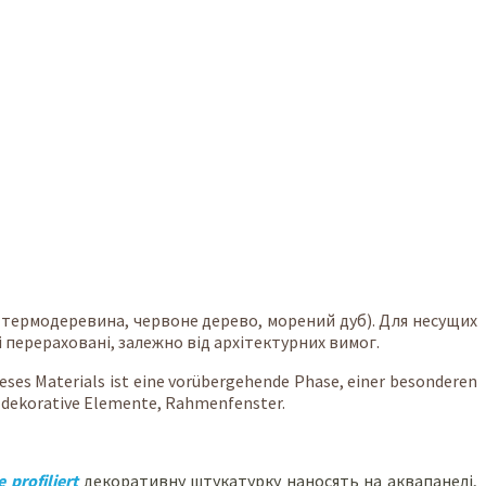
(термодеревина, червоне дерево, морений дуб). Для несущих
 перераховані, залежно від архітектурних вимог.
ieses Materials ist eine vorübergehende Phase, einer besonderen
t dekorative Elemente, Rahmenfenster.
e profiliert
декоративну штукатурку наносять на аквапанелі,