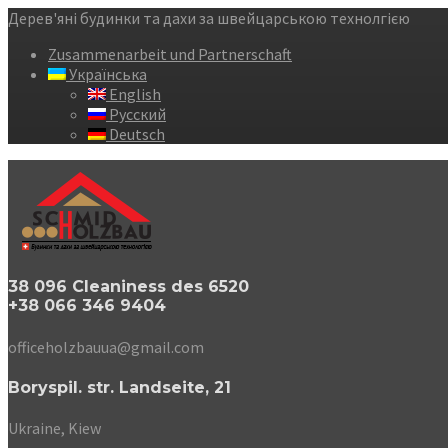
Дерев'яні будинки та дахи за швейцарською технолгією
Zusammenarbeit und Partnerschaft
Українська
English
Русский
Deutsch
38 096 Cleaniness des 6520
+38 066 346 9404
officeholzbauua@gmail.com
Boryspil. str. Landseite, 21
Ukraine, Kiew