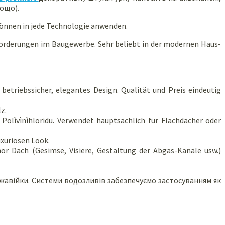
тощо).
 können in jede Technologie anwenden.
nforderungen im Baugewerbe. Sehr beliebt in der modernen Haus-
etriebssicher, elegantes Design. Qualität und Preis eindeutig
z.
Polìvìnìhloridu. Verwendet hauptsächlich für Flachdächer oder
uxuriösen Look.
ör Dach (Gesimse, Visiere, Gestaltung der Abgas-Kanäle usw.)
ржавійки. Системи водозливів забезпечуємо застосуванням як