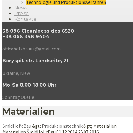
Technologie und Produktionsverfahren
News
Preise
Kontakte
38 096 Cleaniness des 6520
+38 066 346 9404
officeholzbauua@gmail.com
Boryspil. str. Landseite, 21
Ukraine, Kiew
Mo-Sa 8.00-18.00 Uhr
Sonntag Quelle
Materialien
ŠmìdHol′cBau
&gt;
Produktionstechnik
&gt;
Materialien
Materialien
ŠmìdHol′cBau
01.12.2014
25.07.2016