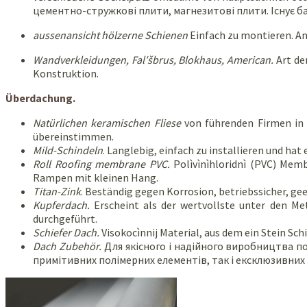
цементно-стружкові плити, магнезитові плити. Існує ба
aussenansicht hölzerne Schienen
Einfach zu montieren. An
Wandverkleidungen, Fal′šbrus, Blokhaus, American.
Art de
Konstruktion.
Überdachung.
Natürlichen keramischen Fliese
von führenden Firmen in B
übereinstimmen.
Mild-Schindeln
. Langlebig, einfach zu installieren und ha
Roll Roofing membrane
PVC.
Polìvìnìhloridnì (PVC) Me
Rampen mit kleinen Hang.
Titan-Zink
. Beständig gegen Korrosion, betriebssicher, ge
Kupferdach.
Erscheint als der wertvollste unter den Me
durchgeführt.
Schiefer Dach.
Visokocìnnij Material, aus dem ein Stein Sch
Dach Zubehör.
Для якісного і надійного виробництва по
примітивних полімерних елементів, так і ексклюзивних 