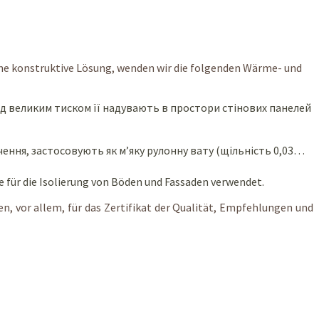
 eine konstruktive Lösung, wenden wir die folgenden Wärme- und
ід великим тиском її надувають в простори стінових панелей
ення, застосовують як м’яку рулонну вату (щільність 0,03…
ie für die Isolierung von Böden und Fassaden verwendet.
en, vor allem, für das Zertifikat der Qualität, Empfehlungen und