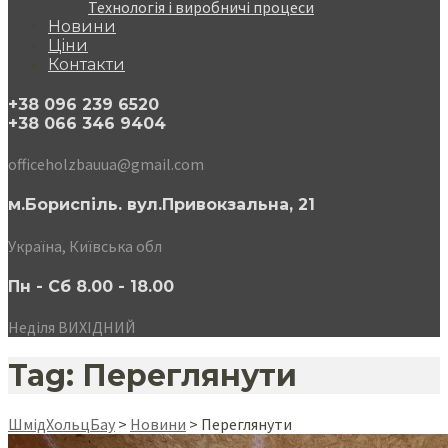
Технологія і виробничі процеси
Новини
Ціни
Контакти
+38 096 239 6520
+38 066 346 9404
officeholzbauua@gmail.com
м.Бориспіль. вул.Привокзальна, 21
Україна, Київська обл
Пн - Сб 8.00 - 18.00
Неділя ВИХІДНИЙ
Tag: Переглянути
ШмідХольцБау
>
Новини
>
Переглянути