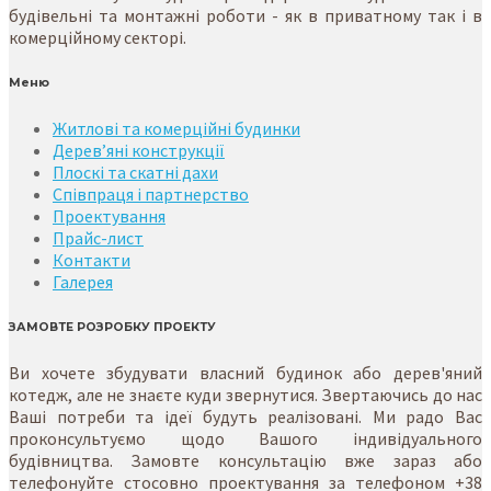
будівельні та монтажні роботи - як в приватному так і в
комерційному секторі.
Меню
Житлові та комерційні будинки
Дерев’яні конструкції
Плоскі та скатні дахи
Співпраця і партнерство
Проектування
Прайс-лист
Контакти
Галерея
ЗАМОВТЕ РОЗРОБКУ ПРОЕКТУ
Ви хочете збудувати власний будинок або дерев'яний
котедж, але не знаєте куди звернутися. Звертаючись до нас
Ваші потреби та ідеї будуть реалізовані. Ми радо Вас
проконсультуємо щодо Вашого індивідуального
будівництва. Замовте консультацію вже зараз або
телефонуйте стосовно проектування за телефоном +38