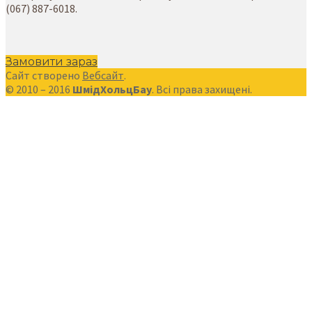
(067) 887-6018.
Замовити зараз
Сайт створено
Вебсайт
.
© 2010 – 2016
ШмідХольцБау
. Всі права захищені.