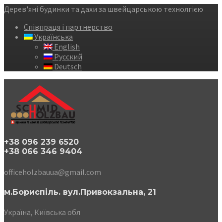
Дерев'яні будинки та дахи за швейцарською технолгією
Співпраця і партнерство
Українська
English
Русский
Deutsch
+38 096 239 6520
+38 066 346 9404
officeholzbauua@gmail.com
м.Бориспіль. вул.Привокзальна, 21
Україна, Київська обл