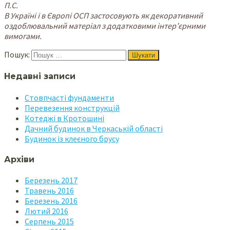
П.С.
В Україні і в Європі ОСП застосовують як декоративний
оздоблювальний матеріал з додатковими інтер’єрними
вимогами.
Пошук:
Недавні записи
Стовпчасті фундаменти
Перевезення конструкцій
Котеджі в Кротошині
Дачний будинок в Черкаській області
Будинок із клеєного брусу
Архіви
Березень 2017
Травень 2016
Березень 2016
Лютий 2016
Серпень 2015