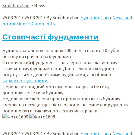
Smìdholzbau
>
News
25.03.2017
25.03.2017
By
Smìdholzbau
Будівництво
•
News and
promotions
0 Comments
Стовпчасті фундаменти
Будинок загальною площею 200 кв.м, а всього 10 кубів
бетону витрачено на фундамент.
Стовпчастий фундамент – альтернатива класичному
стрічковому фундаментові. Дана технологія чудово
поєднується з дерев’яними будинками, а особливо
каркасно-щитовими.
Переваги: швидкий монтаж, малі витрати бетону,
доповнює естетику будинку
Недоліки: послаблена просторова жорсткість будинку,
зменшена несуща здатність основи, наземне спорудження
повинно бути виключно з легких матеріалів.
25.03.2017
25.03.2017
By
Smìdholzbau
Будівництво
•
News and