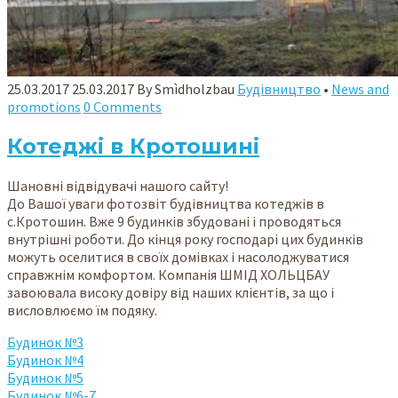
25.03.2017
25.03.2017
By
Smìdholzbau
Будівництво
•
News and
promotions
0 Comments
Котеджі в Кротошині
Шановні відвідувачі нашого сайту!
До Вашої уваги фотозвіт будівництва котеджів в
с.Кротошин. Вже 9 будинків збудовані і проводяться
внутрішні роботи. До кінця року господарі цих будинків
можуть оселитися в своїх домівках і насолоджуватися
справжнім комфортом. Компанія ШМІД ХОЛЬЦБАУ
завоювала високу довіру від наших клієнтів, за що і
висловлюємо їм подяку.
Будинок №3
Будинок №4
Будинок №5
Будинок №6-7