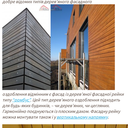
добре відомих типів дерев’яного фасадного
оздоблення відмінним є фасад із дерев’яної фасадної рейки
типу
“ромбус”
. Цей тип дерев’яного оздоблення підходить
для будь-яких будинків, – чи дерев’яних, чи цегляних.
Гармонійно поєднуються із плоским дахом. Фасадну рейку
можна монтувати також і у
вертикальному напрямку
.