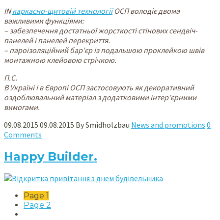
IN
каркасно-щитовій технології
ОСП володіє двома
важливими функціями:
– забезпечення достатньої жорсткості стінових сендвіч-
панелей і панелей перекриття.
– пароізоляційний бар’єр із подальшою проклейкою швів
монтажною клейовою стрічкою.
П.С.
В Україні і в Європі ОСП застосовують як декоративний
оздоблювальний матеріал з додатковими інтер’єрними
вимогами.
09.08.2015
09.08.2015
By
Smìdholzbau
News and promotions
0
Comments
Happy Builder.
Page
1
Page
2