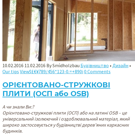
10.02.2016
11.02.2016
By
Smìdholzbau
Будівництво
•
Дизайн
•
Our tips
View$£€¥789/456*123-0.=+890i
0 Comments
ОРІЄНТОВАНО-СТРУЖКОВІ
ПЛИТИ (ОСП або OSB)
А чи знали Ви:?
Орієнтовано-стружкові плити (ОСП) або на латині OSB – це
універсальний ізолюючий і оздоблювальний матеріал, який
широко застосовується у будівництві дерев’яних каркасних
будинків.