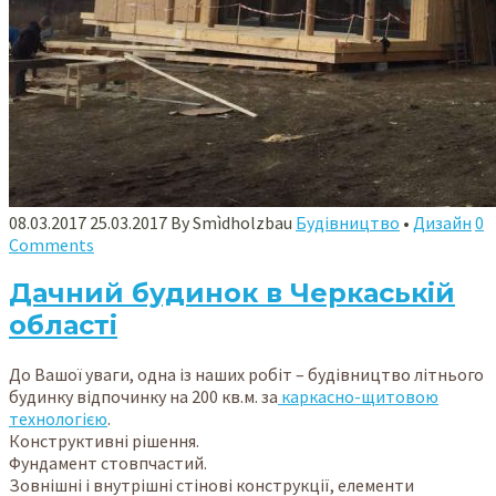
0
8.03.2017
25.03.2017
By
Smìdholzbau
Будівництво
•
Дизайн
0
Comments
Дачний будинок в Черкаській
області
До Вашої уваги, одна із наших робіт – будівництво літнього
будинку відпочинку на 200 кв.м. за
каркасно-щитовою
технологією
.
Конструктивні рішення.
Фундамент стовпчастий.
Зовнішні і внутрішні стінові конструкції, елементи