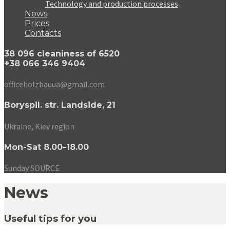
Technology and production processes
News
Prices
Contacts
38 096 cleaniness of 6520
+38 066 346 9404
officeholzbauua@gmail.com
Boryspil. str. Landside, 21
Ukraine, Kiev region
Mon-Sat 8.00-18.00
Sunday SOURCE
News
Useful tips for you