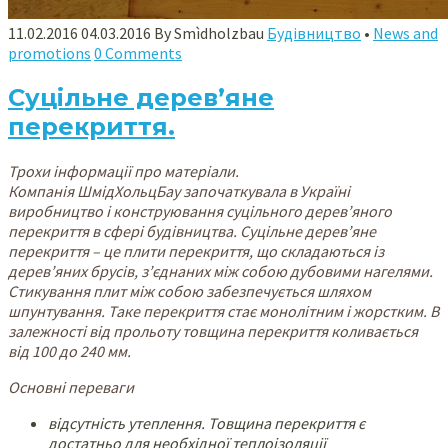
11.02.2016
0
4.03.2016
By
Smìdholzbau
Будівництво
•
News and
promotions
0 Comments
Суцільне дерев’яне
перекриття.
Трохи інформації про матеріали.
Компанія ШмідХольцБау започаткувала в Україні
виробництво і конструювання суцільного дерев’яного
перекриття в сфері будівництва. Суцільне дерев’яне
перекриття – це плити перекриття, що складаються із
дерев’яних брусів, з’єднаних між собою дубовими нагелями.
Стикування плит між собою забезпечується шляхом
шпунтування. Таке перекриття стає монолітним і жорстким. В
залежності від прольоту товщина перекриття коливається
від 100 до 240 мм.
Основні переваги
відсутність утеплення. Товщина перекриття є
достатньо для необхідної теплоізоляції