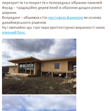
перекриття та покриття з попередньо зібраних панелей.
Фасад – традиційно дерев’яний із обрізних дощок різної
ширини.
Всередині – обшивка стін
листовою фанерою
як основа
дизайнерського рішення.
Ну і звичайно що такі чари архітектурної виразності наніс
клеєний брус.