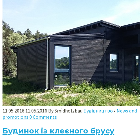
11.05.2016
11.05.2016
By
Smìdholzbau
Будівництво
•
News and
promotions
0 Comments
Будинок із клеєного брусу