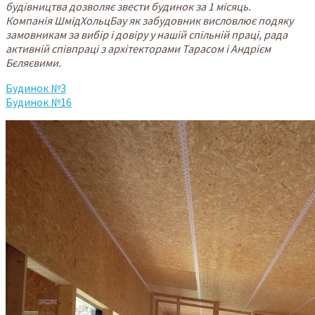
будівництва дозволяє звести будинок за 1 місяць.
Компанія ШмідХольцБау як забудовник висловлює подяку
замовникам за вибір і довіру у нашій спільній праці, рада
активній співпраці з архітекторами Тарасом і Андрієм
Бєляєвими.
Будинок №3
Будинок №16