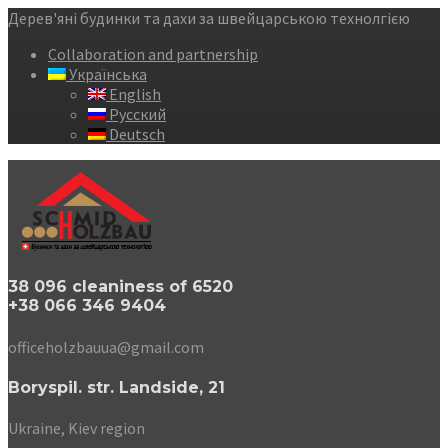
Дерев'яні будинки та дахи за швейцарською технолгією
Collaboration and partnership
Українська
English
Русский
Deutsch
38 096 cleaniness of 6520
+38 066 346 9404
officeholzbauua@gmail.com
Boryspil. str. Landside, 21
Ukraine, Kiev region