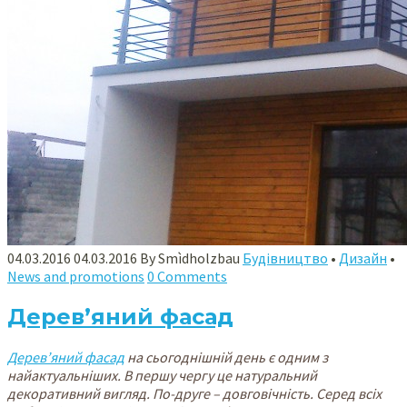
0
4.03.2016
0
4.03.2016
By
Smìdholzbau
Будівництво
•
Дизайн
•
News and promotions
0 Comments
Дерев’яний фасад
Дерев’яний фасад
на сьогоднішній день є одним з
найактуальніших. В першу чергу це натуральний
декоративний вигляд. По-друге – довговічність. Серед всіх